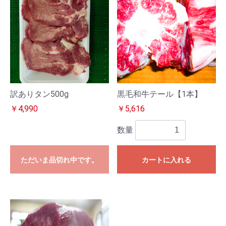
訳ありタン500g
黒毛和牛テール【1本】
￥4,990
￥5,616
数量
ただいま品切れ中です。
カートに入れる