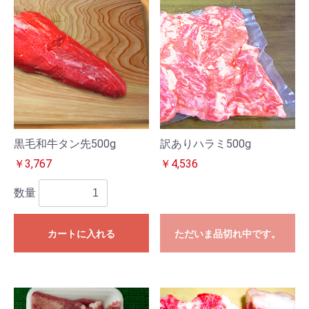
黒毛和牛タン先500g
訳ありハラミ500g
￥3,767
￥4,536
数量
カートに入れる
ただいま品切れ中です。