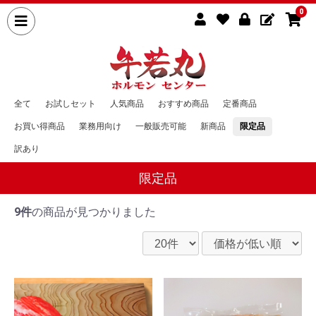
0
全て
お試しセット
人気商品
おすすめ商品
定番商品
お買い得商品
業務用向け
一般販売可能
新商品
限定品
訳あり
限定品
9件
の商品が見つかりました