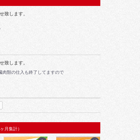
せ致します。
で
せ致します。
臓肉類の仕入も終了してますので
次
1ヶ月集計）