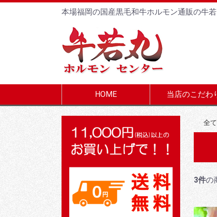
本場福岡の国産黒毛和牛ホルモン通販の牛若
HOME
当店のこだわ
全て
3件
の