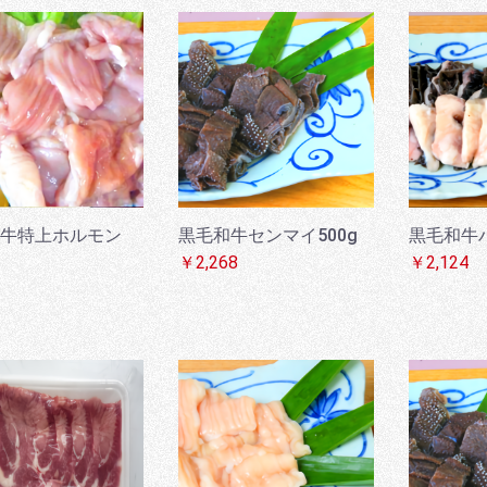
牛特上ホルモン
黒毛和牛センマイ500g
黒毛和牛ハ
￥2,268
￥2,124