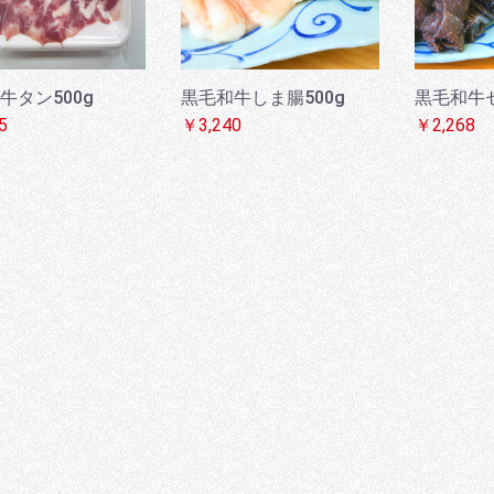
牛タン500g
黒毛和牛しま腸500g
黒毛和牛セ
5
￥3,240
￥2,268