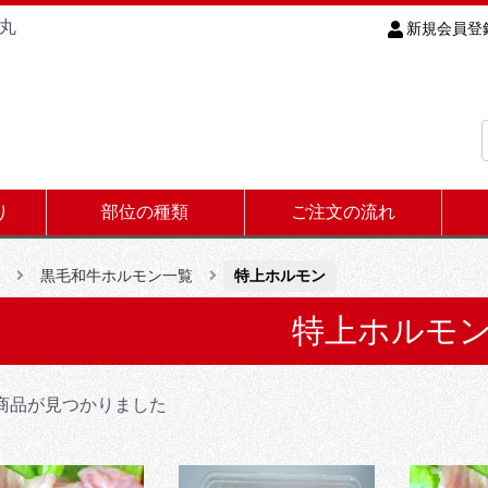
丸
新規会員登
り
部位の種類
ご注文の流れ
黒毛和牛ホルモン一覧
特上ホルモン
特上ホルモ
商品が見つかりました