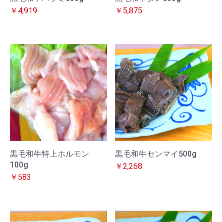
￥4,919
￥5,875
黒毛和牛特上ホルモン
黒毛和牛センマイ500g
100g
￥2,268
￥583