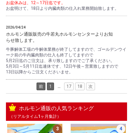
お盆休みは、12～17日迄です。
お盆明けて、18日より内臓肉類の仕入れ業務開始致します。
2026/04/24
ホルモン通販販売の牛若丸ホルモンセンターよりお知
らせ致します。
牛豚解体工場の牛解体業務が終了してますので、ゴールデンウイ
ーク前の牛内臓肉類の仕入も終了してますので
5月2日迄のご注文は、承り致しますのでご了承ください。
5月3日～5月11日迄連休です、12日午後～営業致しますので
13日以降からご注文くださいませ。
前
1
…
17
18
次
ホルモン通販の人気ランキング
（リアルタイム1ヶ月集計）
3
4