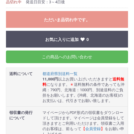
品切れ中
発送日目安：3～4日後
ただいま品切れ中です。
お気に入りに追加
0
この商品へのお問い合わせ
送料について
都道府県別送料一覧
11,000円
以上お買い上げいただきますと
送料無
料
になります。
※
送料無料の条件であっても沖
縄：790円、北海道：1000円、別途送料のご負
担をお願いします。(沖縄、北海道のお客様)の
お支払いは、代引きでお願い致します。
領収書の発行
マイページからPDF形式の領収書をダウンロー
について
ドして頂けます。マイページは会員登録をして
頂きますとご利用いただけます。領収書ご入用
のお客様は、前もって
【
会員登録
】
をお願い申