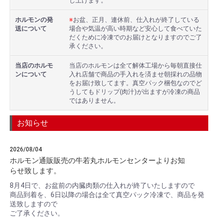
し上げます。
ホルモンの発
※
お盆、正月、連休前、仕入れが終了している
送について
場合や気温が高い時期など安心して食べていた
だくために冷凍でのお届けとなりますのでご了
承ください。
当店のホルモ
当店のホルモンは全て解体工場から毎朝直接仕
ンについて
入れ店舗で商品の手入れを済ませ朝採れの品物
をお届け致してます。真空パック梱包なのでど
うしてもドリップ(肉汁)が出ますが冷凍の商品
ではありません。
お知らせ
2026/08/04
ホルモン通販販売の牛若丸ホルモンセンターよりお知
らせ致します。
8月4日で、お盆前の内臓肉類の仕入れが終了いたしますので
商品到着を、6日以降の場合は全て真空パック冷凍で、商品を発
送致しますので
ご了承ください。