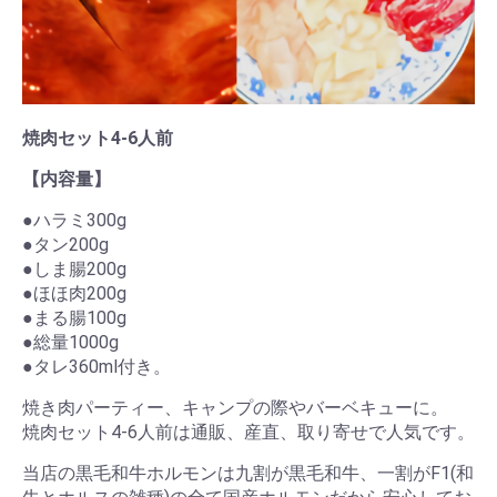
焼肉セット4-6人前
【内容量】
●ハラミ300g
●タン200g
●しま腸200g
●ほほ肉200g
●まる腸100g
●総量1000g
●タレ360ml付き。
焼き肉パーティー、キャンプの際やバーベキューに。
焼肉セット4-6人前は通販、産直、取り寄せで人気です。
当店の黒毛和牛ホルモンは九割が黒毛和牛、一割がF1(和